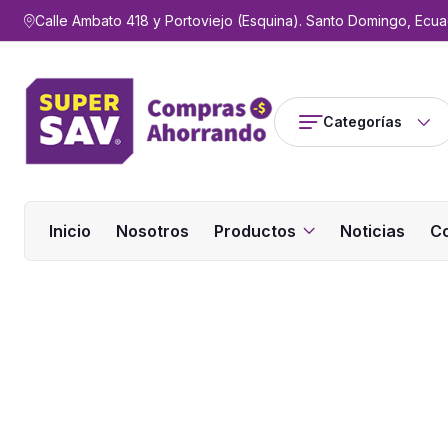
Calle Ambato 418 y Portoviejo (Esquina). Santo Domingo, Ecua
Categorías
Inicio
Nosotros
Productos
Noticias
C