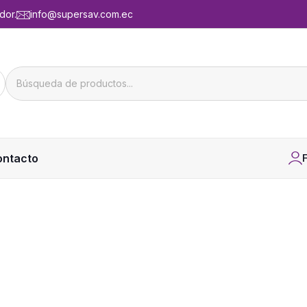
dor.
info@supersav.com.ec
ontacto