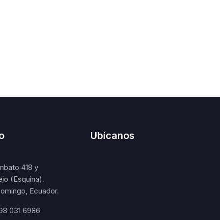
o
Ubícanos
mbato 418 y
ejo (Esquina).
omingo, Ecuador.
98 031 6986