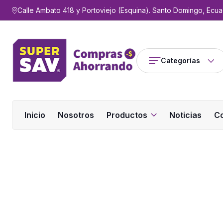
Calle Ambato 418 y Portoviejo (Esquina). Santo Domingo, Ecua
Categorías
Inicio
Nosotros
Productos
Noticias
C