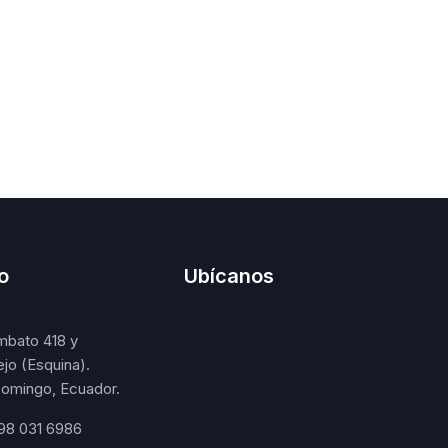
o
Ubícanos
mbato 418 y
ejo (Esquina).
omingo, Ecuador.
98 031 6986