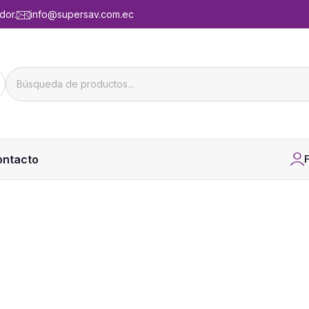
dor.
info@supersav.com.ec
ontacto